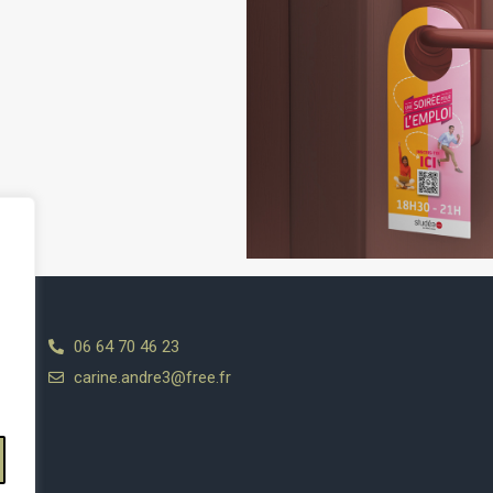
06 64 70 46 23
carine.andre3@free.fr